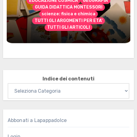
EDUCAZIONE COSMICA
GEOGRAFIA
GUIDA DIDATTICA MONTESSORI
scienze: fisica e chimica
TUTTI GLI ARGOMENTI PER ETA'
TUTTI GLI ARTICOLI
Marzo 2026: nuovi materiali stampabili
per gli abbonati
Indice dei contenuti
Abbonati a Lapappadolce
Login