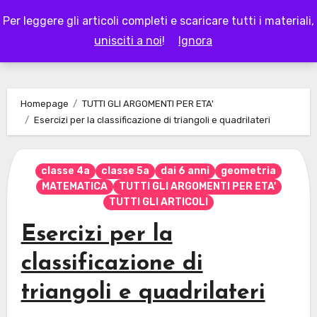
Skip
Per leggere gli articoli completi e scaricare tutti i materiali,
to
LAPAPPADOLCE
unisciti a noi
!
Ignora
content
Homepage
TUTTI GLI ARGOMENTI PER ETA'
Esercizi per la classificazione di triangoli e quadrilateri
classe 4a
classe 5a
dai 6 anni
geometria
MATEMATICA
TUTTI GLI ARGOMENTI PER ETA'
TUTTI GLI ARTICOLI
Esercizi per la
classificazione di
triangoli e quadrilateri