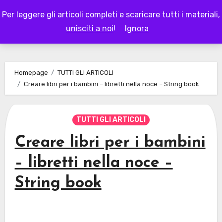
Skip
Per leggere gli articoli completi e scaricare tutti i materiali,
to
LAPAPPADOLCE
unisciti a noi
!
Ignora
content
Homepage
TUTTI GLI ARTICOLI
Creare libri per i bambini – libretti nella noce – String book
TUTTI GLI ARTICOLI
Creare libri per i bambini
– libretti nella noce –
String book