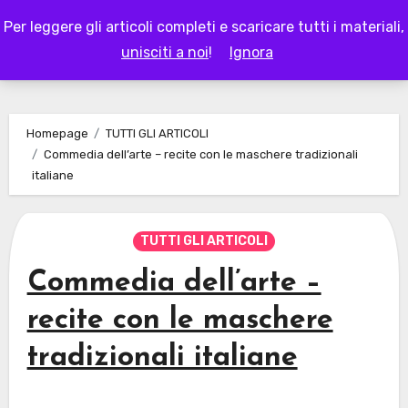
Skip
Per leggere gli articoli completi e scaricare tutti i materiali,
to
LAPAPPADOLCE
unisciti a noi
!
Ignora
content
Homepage
TUTTI GLI ARTICOLI
Commedia dell’arte – recite con le maschere tradizionali
italiane
TUTTI GLI ARTICOLI
Commedia dell’arte –
recite con le maschere
tradizionali italiane