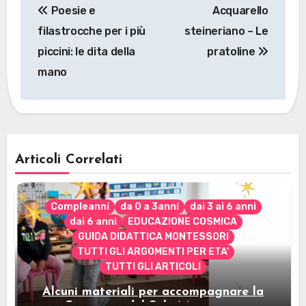
Poesie e
Acquarello
articoli
filastrocche per i più
steineriano – Le
piccini: le dita della
pratoline
mano
Articoli Correlati
Compleanni
da 0 a 3anni
dai 3 ai 6 anni
dai 6 anni
EDUCAZIONE COSMICA
GUIDA DIDATTICA MONTESSORI
TUTTI GLI ARGOMENTI PER ETA'
TUTTI GLI ARTICOLI
Alcuni materiali per accompagnare la