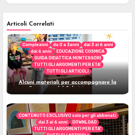
Articoli Correlati
Compleanni
da 0 a 3anni
dai 3 ai 6 anni
dai 6 anni
EDUCAZIONE COSMICA
GUIDA DIDATTICA MONTESSORI
TUTTI GLI ARGOMENTI PER ETA'
TUTTI GLI ARTICOLI
Alcuni materiali per accompagnare la
Cerimonia del Sole Montessori
CONTENUTO ESCLUSIVO solo per gli abbonati
dai 3 ai 6 anni
DOWNLOAD
TUTTI GLI ARGOMENTI PER ETA'