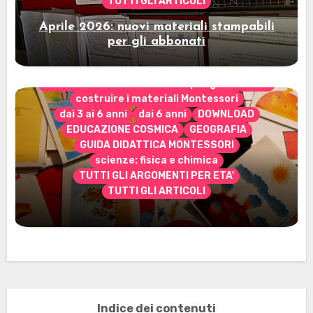
TUTTI GLI ARTICOLI
Aprile 2026: nuovi materiali stampabili
per gli abbonati
CONTENUTO ESCLUSIVO solo per gli abbonati
costruire i materiali Montessori
dai 3 ai 6 anni
dai 6 anni
DOWNLOAD
EDUCAZIONE COSMICA
GEOGRAFIA
GUIDA DIDATTICA MONTESSORI
scienze: fisica e chimica
TUTTI GLI ARGOMENTI PER ETA'
TUTTI GLI ARTICOLI
Marzo 2026: nuovi materiali stampabili
per gli abbonati
Indice dei contenuti