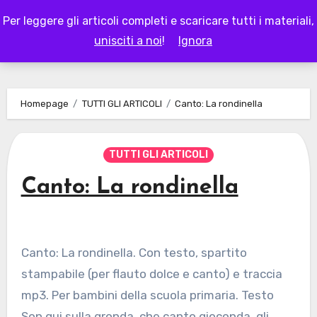
Skip
Per leggere gli articoli completi e scaricare tutti i materiali,
to
LAPAPPADOLCE
unisciti a noi
!
Ignora
content
Homepage
TUTTI GLI ARTICOLI
Canto: La rondinella
TUTTI GLI ARTICOLI
Canto: La rondinella
Canto: La rondinella. Con testo, spartito
stampabile (per flauto dolce e canto) e traccia
mp3. Per bambini della scuola primaria. Testo
Son qui sulla gronda, che canto gioconda, gli