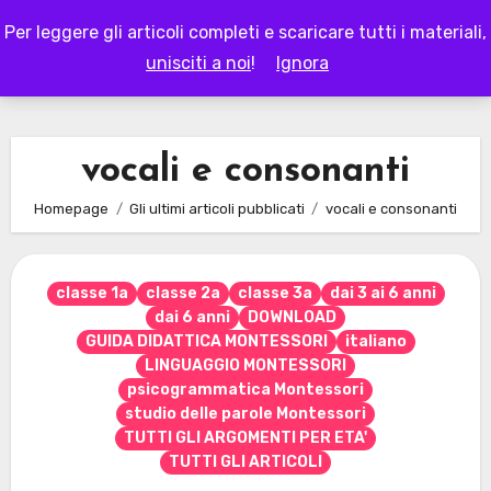
Skip
Per leggere gli articoli completi e scaricare tutti i materiali,
to
LAPAPPADOLCE
unisciti a noi
!
Ignora
content
vocali e consonanti
Homepage
Gli ultimi articoli pubblicati
vocali e consonanti
classe 1a
classe 2a
classe 3a
dai 3 ai 6 anni
dai 6 anni
DOWNLOAD
GUIDA DIDATTICA MONTESSORI
italiano
LINGUAGGIO MONTESSORI
psicogrammatica Montessori
studio delle parole Montessori
TUTTI GLI ARGOMENTI PER ETA'
TUTTI GLI ARTICOLI