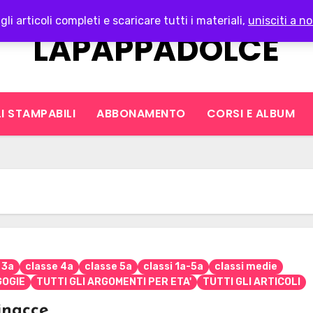
gli articoli completi e scaricare tutti i materiali,
unisciti a no
LAPAPPADOLCE
I STAMPABILI
ABBONAMENTO
CORSI E ALBUM
 3a
classe 4a
classe 5a
classi 1a-5a
classi medie
OGIE
TUTTI GLI ARGOMENTI PER ETA'
TUTTI GLI ARTICOLI
inacce