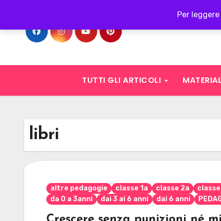
Skip
Per leggere 
to
content
TUTTI GLI ARTICOLI
MATERIAL
libri
altre pedagogie
classe 1a
classe 2a
classe
da 0 a 3anni
dai 3 ai 6 anni
dai 6 anni
PEDAG
Crescere senza punizioni né m