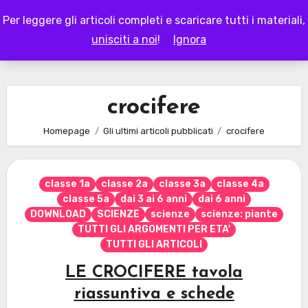
Skip
Per leggere gli articoli completi e scaricare tutti i materiali,
to
LAPAPPADOLCE
unisciti a noi
!
Ignora
content
crocifere
Homepage
Gli ultimi articoli pubblicati
crocifere
classe 1a
classe 2a
classe 3a
classe 4a
classe 5a
dai 3 ai 6 anni
dai 6 anni
DOWNLOAD
SCIENZE
scienze
scienze: piante
TUTTI GLI ARGOMENTI PER ETA'
TUTTI GLI ARTICOLI
LE CROCIFERE tavola
riassuntiva e schede