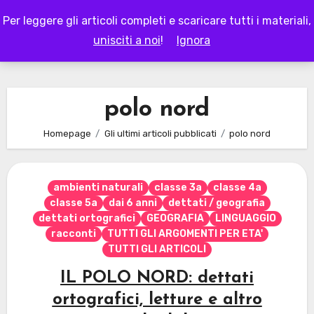
Skip
Per leggere gli articoli completi e scaricare tutti i materiali,
to
LAPAPPADOLCE
unisciti a noi
!
Ignora
content
polo nord
Homepage
Gli ultimi articoli pubblicati
polo nord
ambienti naturali
classe 3a
classe 4a
classe 5a
dai 6 anni
dettati / geografia
dettati ortografici
GEOGRAFIA
LINGUAGGIO
racconti
TUTTI GLI ARGOMENTI PER ETA'
TUTTI GLI ARTICOLI
IL POLO NORD: dettati
ortografici, letture e altro