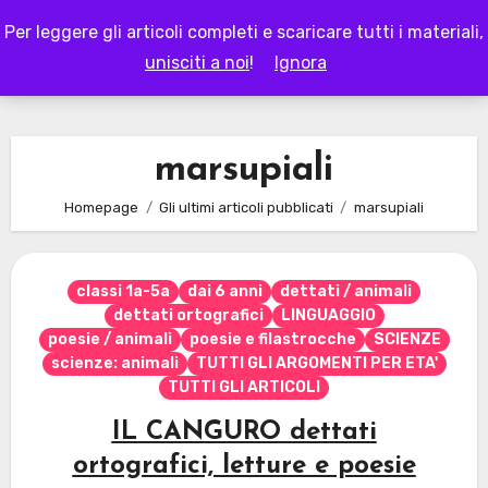
Skip
Per leggere gli articoli completi e scaricare tutti i materiali,
to
LAPAPPADOLCE
unisciti a noi
!
Ignora
content
marsupiali
Homepage
Gli ultimi articoli pubblicati
marsupiali
classi 1a-5a
dai 6 anni
dettati / animali
dettati ortografici
LINGUAGGIO
poesie / animali
poesie e filastrocche
SCIENZE
scienze: animali
TUTTI GLI ARGOMENTI PER ETA'
TUTTI GLI ARTICOLI
IL CANGURO dettati
ortografici, letture e poesie