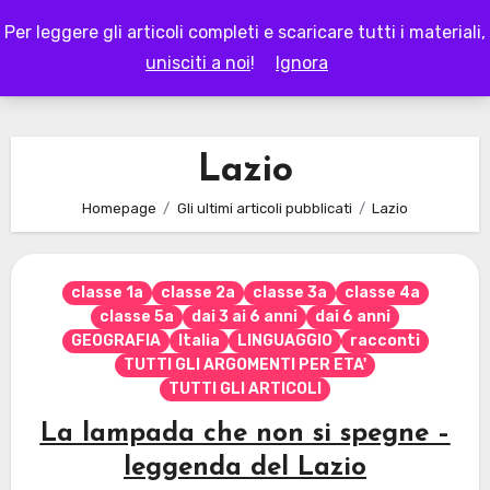
Skip
Per leggere gli articoli completi e scaricare tutti i materiali,
to
LAPAPPADOLCE
unisciti a noi
!
Ignora
content
Lazio
Homepage
Gli ultimi articoli pubblicati
Lazio
classe 1a
classe 2a
classe 3a
classe 4a
classe 5a
dai 3 ai 6 anni
dai 6 anni
GEOGRAFIA
Italia
LINGUAGGIO
racconti
TUTTI GLI ARGOMENTI PER ETA'
TUTTI GLI ARTICOLI
La lampada che non si spegne –
leggenda del Lazio