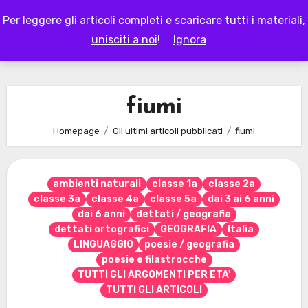
Skip
Per leggere gli articoli completi e scaricare tutti i materiali,
to
LAPAPPADOLCE
unisciti a noi
!
Ignora
content
fiumi
Homepage
Gli ultimi articoli pubblicati
fiumi
ambienti naturali
classe 1a
classe 2a
classe 3a
classe 4a
classe 5a
dai 3 ai 6 anni
dai 6 anni
dettati / geografia
dettati ortografici
GEOGRAFIA
Italia
LINGUAGGIO
poesie / geografia
poesie e filastrocche
TUTTI GLI ARGOMENTI PER ETA'
TUTTI GLI ARTICOLI