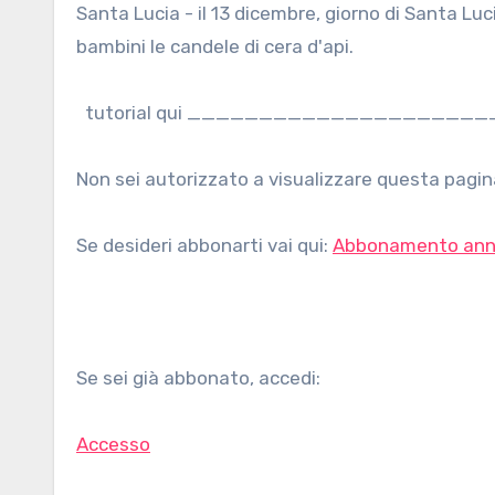
Santa Lucia - il 13 dicembre, giorno di Santa Lucia, nelle scuole steineriane c'è la bellissima tradizione di fare coi
bambini le candele di cera d'api.
tutorial qui ______________________
Non sei autorizzato a visualizzare questa pagina
Se desideri abbonarti vai qui:
Abbonamento ann
Se sei già abbonato, accedi:
Accesso