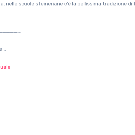
____...
...
uale