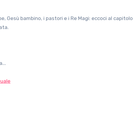
ata.
...
uale