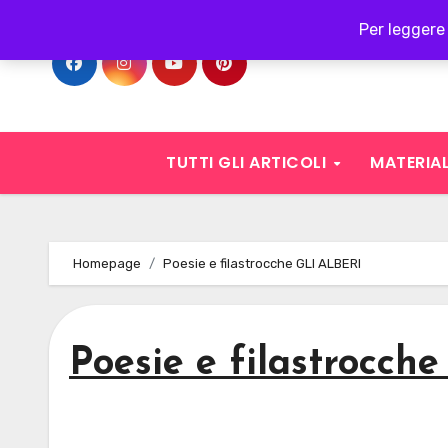
Skip
Per leggere 
to
content
TUTTI GLI ARTICOLI
MATERIAL
Homepage
Poesie e filastrocche GLI ALBERI
Poesie e filastrocch