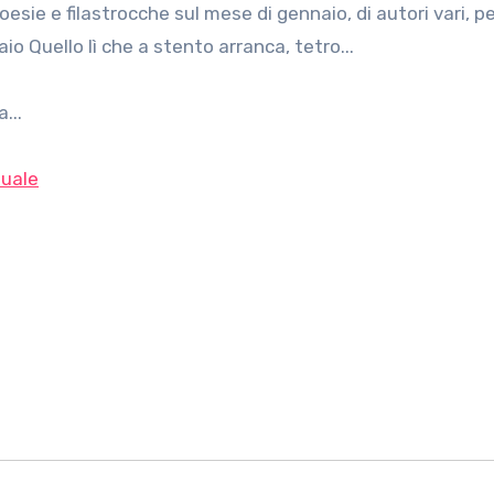
io Quello lì che a stento arranca, tetro...
...
uale