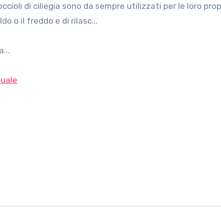
o o il freddo e di rilasc...
...
uale