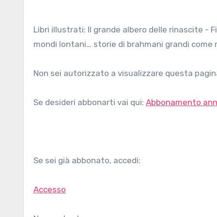
Libri illustrati: Il grande albero delle rinascite - Fiabe dalle terre d'India Un libro che sprigiona la suggestione di
mondi lontani… storie di brahmani grandi come re,
Non sei autorizzato a visualizzare questa pagina
Se desideri abbonarti vai qui:
Abbonamento ann
Se sei già abbonato, accedi:
Accesso