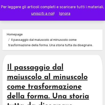
Skip
Per leggere gli articoli completi e scaricare tutti i materiali,
to
LAPAPPADOLCE
unisciti a noi
!
Ignora
content
Homepage
Il passaggio dal maiuscolo al minuscolo come
trasformazione della forma. Una storia tutta da disegnare.
Il passaggio dal
maiuscolo al minuscolo
come trasformazione
della forma. Una storia