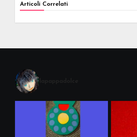
Articoli Correlati
lapappadolce