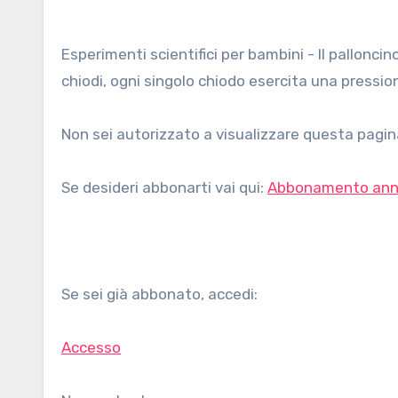
Esperimenti scientifici per bambini - Il palloncino sul letto di chiodi. Quando la pressione è distribuita su molti
chiodi, ogni singolo chiodo esercita una pression
Non sei autorizzato a visualizzare questa pagina
Se desideri abbonarti vai qui:
Abbonamento ann
Se sei già abbonato, accedi:
Accesso