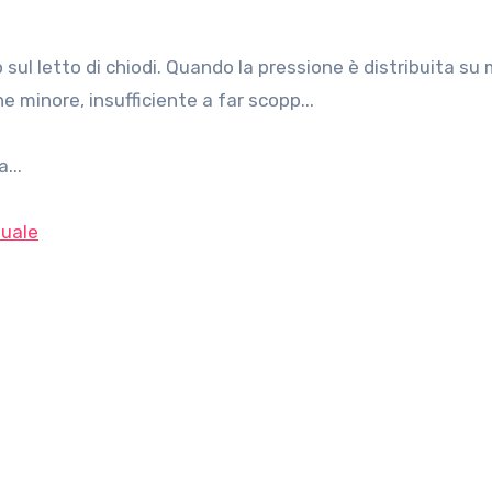
e minore, insufficiente a far scopp...
...
uale