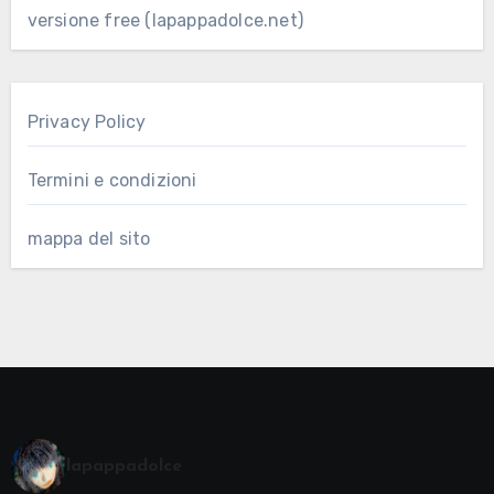
versione free (lapappadolce.net)
Privacy Policy
Termini e condizioni
mappa del sito
lapappadolce