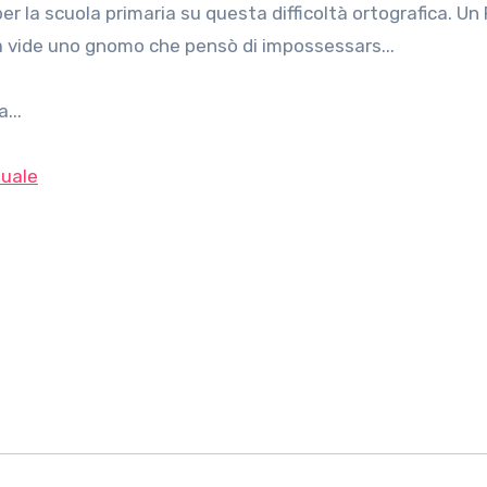
a vide uno gnomo che pensò di impossessars...
...
uale