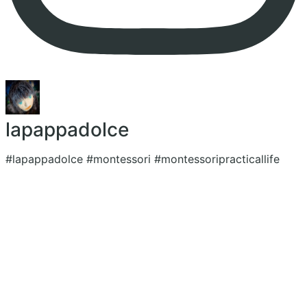
lapappadolce
#lapappadolce #montessori #montessoripracticallife