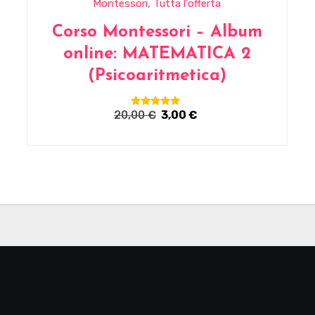
,
Montessori
Tutta l'offerta
Corso Montessori – Album
online: MATEMATICA 2
(Psicoaritmetica)
Il
Il
20,00
€
3,00
€
Valutato
5.00
prezzo
prezzo
su 5
originale
attuale
era:
è:
20,00 €.
3,00 €.