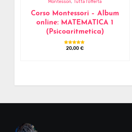
,
Montessori
Tutta l'offerta
Corso Montessori – Album
online: MATEMATICA 1
(Psicoaritmetica)
20,00
€
Valutato
5.00
su 5