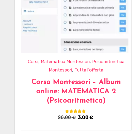
,
,
Corsi
Matematica Montessori
Psicoaritmetica
,
Montessori
Tutta l'offerta
Corso Montessori – Album
online: MATEMATICA 2
(Psicoaritmetica)
Il
Il
20,00
€
3,00
€
Valutato
5.00
prezzo
prezzo
su 5
originale
attuale