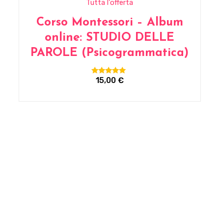
Tutta l'offerta
Corso Montessori – Album
online: STUDIO DELLE
PAROLE (Psicogrammatica)
15,00
€
Valutato
5.00
su 5