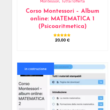
,
Montessori
Tutta l'offerta
Corso Montessori – Album
online: MATEMATICA 1
(Psicoaritmetica)
20,00
€
Valutato
5.00
su 5
in costruzione