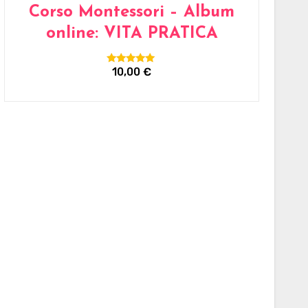
Corso Montessori – Album
online: VITA PRATICA
10,00
€
Valutato
5.00
su 5