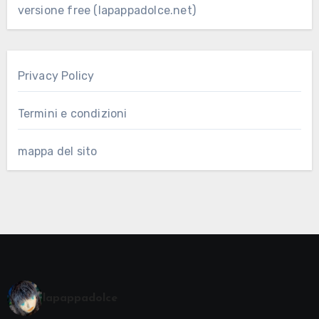
versione free (lapappadolce.net)
Privacy Policy
Termini e condizioni
mappa del sito
lapappadolce