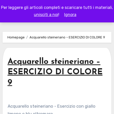
Skip
Per leggere gli articoli completi e scaricare tutti i materiali,
to
LAPAPPADOLCE
unisciti a noi
!
Ignora
content
Homepage
Acquarello steineriano – ESERCIZIO DI COLORE 9
Acquarello steineriano –
ESERCIZIO DI COLORE
9
Acquarello steineriano - Esercizio con giallo
limone e blu oltremare