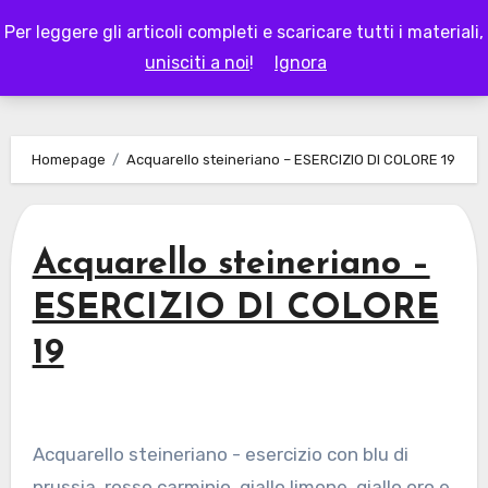
Skip
Per leggere gli articoli completi e scaricare tutti i materiali,
to
LAPAPPADOLCE
unisciti a noi
!
Ignora
content
Homepage
Acquarello steineriano – ESERCIZIO DI COLORE 19
Acquarello steineriano –
ESERCIZIO DI COLORE
19
Acquarello steineriano - esercizio con blu di
prussia, rosso carminio, giallo limone, giallo oro e