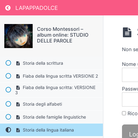
Return to course: Corso Montessori – album
La storia del bue e della casa
LAPAPPADOLCE
Storia del linguaggio verbale
Corso Montessori –
MATERIALE STAMPABILE: linee del
album online: STUDIO
tempo
DELLE PAROLE
MATERIALE STAMPABILE:
Non se
Nomenclature
Storia della scrittura
Nome 
Fiaba della lingua scritta VERSIONE 2
Fiaba della lingua scritta: VERSIONE
Passw
3
Storia degli alfabeti
Rico
Storia delle famiglie linguistiche
Storia della lingua italiana