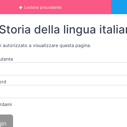
 online: STUDIO DELLE PAROLE
Lezione precedente
Storia della lingua itali
i autorizzato a visualizzare questa pagina.
utente
ord
rdami