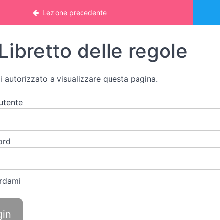
 online: STUDIO DELLE PAROLE
Lezione precedente
Libretto delle regole
i autorizzato a visualizzare questa pagina.
utente
ord
rdami