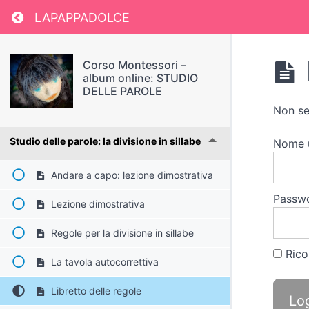
Return to course: Corso Montessori – album
LAPAPPADOLCE
Studio delle parole: vocali e consonanti
Corso Montessori –
Studio delle parole: la maiuscola
album online: STUDIO
DELLE PAROLE
Studio delle parole: difficoltà ortografiche
Non se
Studio delle parole: la divisione in sillabe
Nome 
Andare a capo: lezione dimostrativa
Passw
Lezione dimostrativa
Regole per la divisione in sillabe
Rico
La tavola autocorrettiva
Libretto delle regole