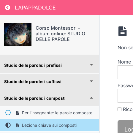
Return to course: Corso Montessori – album
LAPAPPADOLCE
Studio delle parole: la maiuscola
Corso Montessori –
Studio delle parole: difficoltà ortografiche
album online: STUDIO
DELLE PAROLE
Non se
Studio delle parole: la divisione in sillabe
Nome 
Studio delle parole: i prefissi
Studio delle parole: i suffissi
Passw
Studio delle parole: i composti
Rico
Per l’insegnante: le parole composte
Lezione chiave sui composti