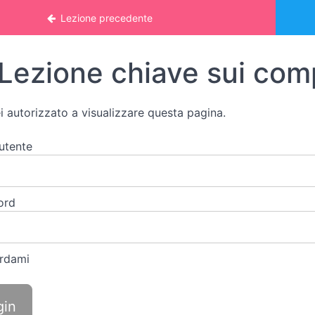
 online: STUDIO DELLE PAROLE
Lezione precedente
Lezione chiave sui com
i autorizzato a visualizzare questa pagina.
utente
ord
rdami