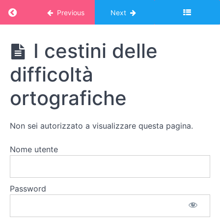
consonanti
Return to course: Corso Montessori – album
Previous
Next
Studio
Corso
delle
I cestini delle
Montessori
parole:
– album
la
difficoltà
online:
maiuscola
STUDIO
DELLE
ortografiche
PAROLE
Studio
delle
parole:
Non sei autorizzato a visualizzare questa pagina.
difficoltà
ortografiche
Nome utente
Nomenclature:
le difficoltà
Password
ortografiche
I cestini
delle