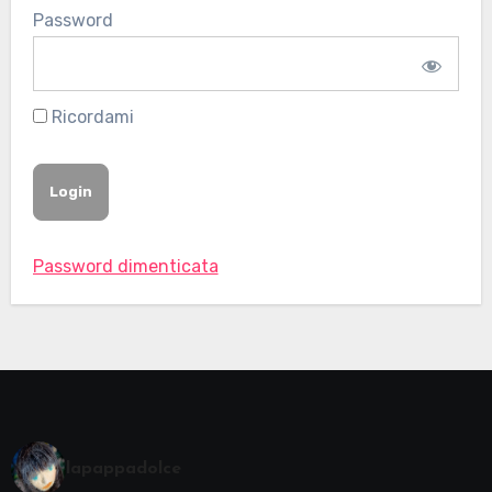
Password
Ricordami
Password dimenticata
lapappadolce