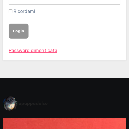
Ricordami
Password dimenticata
lapappadolce