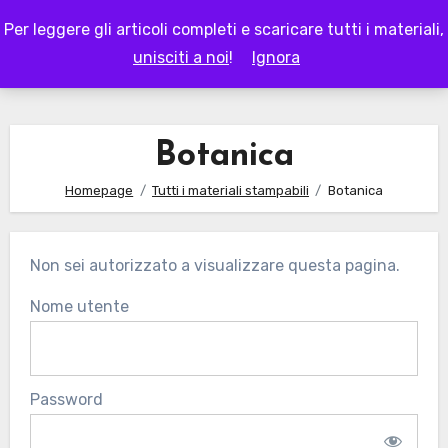
Skip
Per leggere gli articoli completi e scaricare tutti i materiali,
to
LAPAPPADOLCE
unisciti a noi
!
Ignora
content
Botanica
Homepage
Tutti i materiali stampabili
Botanica
Non sei autorizzato a visualizzare questa pagina.
Nome utente
Password