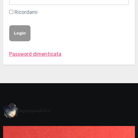
Ricordami
Password dimenticata
lapappadolce