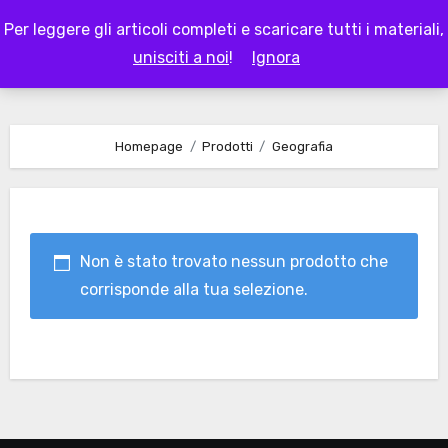
Skip
Per leggere gli articoli completi e scaricare tutti i materiali,
to
LAPAPPADOLCE
unisciti a noi
!
Ignora
content
Homepage
Prodotti
Geografia
Non è stato trovato nessun prodotto che
corrisponde alla tua selezione.