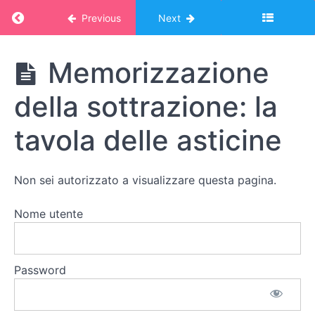
proprietà
dissociativa
Return to course: Corso Montessori – album 
Previous
Next
Addizioni
con più
Corso
Memorizzazione
di due
Montessori -
addendi
album online:
della sottrazione: la
MATEMATICA
1
Addizioni
tavola delle asticine
con
addendi
maggiori
di 10
Non sei autorizzato a visualizzare questa pagina.
Uso
delle
parentesi
Nome utente
Incognite
e
Password
problemi
Memorizzazione