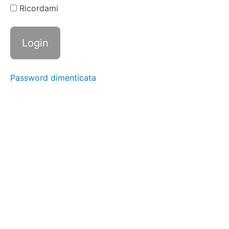
della
Ricordami
sottrazione: la
tavola delle
asticine
Tavole
della
sottrazione
e tombolini
Password dimenticata
Analisi
dei
numeri
Lo
zero
Memorizzazione
orale
Incognite
e
problemi