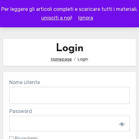
Skip
Per leggere gli articoli completi e scaricare tutti i materiali,
to
LAPAPPADOLCE
unisciti a noi
!
Ignora
content
Login
Homepage
Login
Nome utente
Password
Ricordami